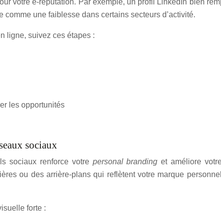
 pour votre e-réputation. Par exemple, un profil LinkedIn bien r
vue comme une faiblesse dans certains secteurs d’activité.
 ligne, suivez ces étapes :
er les opportunités
éseaux sociaux
ils sociaux renforce votre
personal branding
et améliore votr
ières ou des arrière-plans qui reflètent votre marque personne
suelle forte :