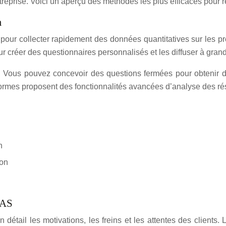
eprise. Voici un aperçu des méthodes les plus efficaces pour re
m
pour collecter rapidement des données quantitatives sur les p
r créer des questionnaires personnalisés et les diffuser à gran
ité. Vous pouvez concevoir des questions fermées pour obtenir
eformes proposent des fonctionnalités avancées d’analyse des résul
n
ion
CAS
en détail les motivations, les freins et les attentes des clie